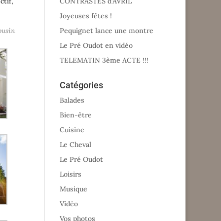
ctif,
CONTRASTES d’AVRIL
Joyeuses fêtes !
ousin
Pequignet lance une montre
Le Pré Oudot en vidéo
TELEMATIN 3ème ACTE !!!
Catégories
Balades
Bien-être
Cuisine
Le Cheval
Le Pré Oudot
Loisirs
Musique
Vidéo
Vos photos