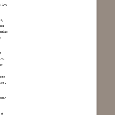
union
s,
ans
haise
e
a
ieu
pes
ivre
se :
anne
 à