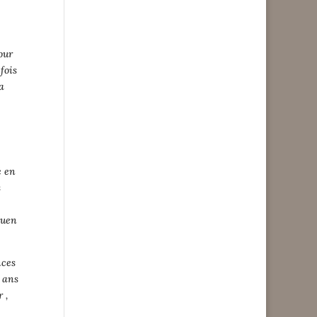
our
fois
a
é en
s
ouen
nces
4 ans
 ,