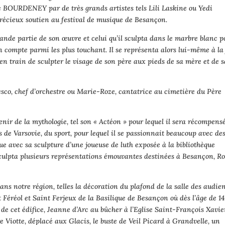
se BOURDENEY par de très grands artistes tels Lili Laskine ou Yedi
récieux soutien au festival de musique de Besançon.
de partie de son œuvre et celui qu’il sculpta dans le marbre blanc p
 compte parmi les plus touchant. Il se représenta alors lui-même à la 
en train de sculpter le visage de son père aux pieds de sa mère et de s
sco, chef d’orchestre ou Marie-Roze, cantatrice au cimetière du Père
enir de la mythologie, tel son « Actéon » pour lequel il sera récompens
 de Varsovie, du sport, pour lequel il se passionnait beaucoup avec de
ue avec sa sculpture d’une joueuse de luth exposée à la bibliothèque
 sculpta plusieurs représentations émouvantes destinées à Besançon, R
s notre région, telles la décoration du plafond de la salle des audie
 Féréol et Saint Ferjeux de la Basilique de Besançon où dès l’âge de 1
 de cet édifice, Jeanne d’Arc au bûcher à l’Eglise Saint-François Xavier
Viotte, déplacé aux Glacis, le buste de Veil Picard à Grandvelle, un