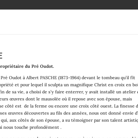
E
propriétaire du Pré Oudot.
ré Oudot à Albert PASCHE (1873-1964) devant le tombeau qu’il fît
opriété et pour lequel il sculpta un magnifique Christ en croix en boi
n de sa vie, a choisi de s’y faire enterrer, y avait installé un atelier
ieurs œuvres dont le mausolée où il repose avec son épouse, mais
e côté est de la ferme ou encore une croix côté ouest. La finesse d
de ses œuvres découvertes au fils des années, nous ont donné envie d
 qui, aux côtés de son épouse, a su témoigner par son talent artisti
qui nous touche profondément .