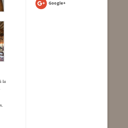
Google+
à la
,
n.