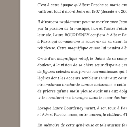
C’est à cette époque qu’Albert Pasche se marie av
naîtront tout d’abord Jean en 1907 (décédé en 200
Il divorcera rapidement pour se marier avec Jean
par la passion de la musique, l’un et l’autre s’é
leur vie. Laure BOURDENEY confiera à Albert Pa
à Paris qui commémore le souvenir de sa sœur, 
religieuse. Cette magnifique œuvre lui vaudra d
Orné d’un magnifique relief, le thème de sa com
douleur, à la vision de sa chère sœur disparue ; 
de figures célestes aux formes harmonieuses qui t
légères dont les accents semblent s’unir aux cant
circonstance touchante donna naissance à cette 
de prières qu’une main pieuse avait mis aux doigts
» Je chanterai vos louanges dans le cœur des har
Lorsque Laure Bourdeney meurt, à son tour, à Pari
et Albert Pasche, avec, entre autres, le château d
En mémoire de cette généreuse et talentueuse f