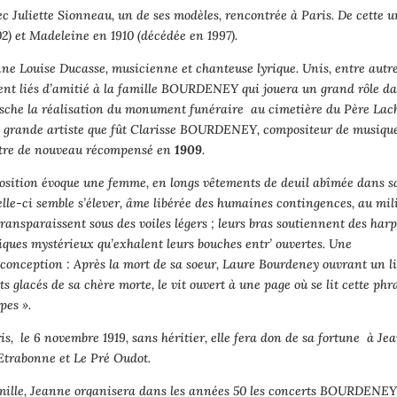
ec Juliette Sionneau, un de ses modèles, rencontrée à Paris. De cette 
2) et Madeleine en 1910 (décédée en 1997).
ne Louise Ducasse, musicienne et chanteuse lyrique. Unis, entre autre
taient liés d’amitié à la famille BOURDENEY qui jouera un grand rôle d
sche la réalisation du monument funéraire au cimetière du Père Lac
la grande artiste que fût Clarisse BOURDENEY, compositeur de musiqu
’être de nouveau récompensé en
1909
.
position évoque une femme, en longs vêtements de deuil abîmée dans s
celle-ci semble s’élever, âme libérée des humaines contingences, au mil
ransparaissent sous des voiles légers ; leurs bras soutiennent des har
iques mystérieux qu’exhalent leurs bouches entr’ ouvertes. Une
conception : Après la mort de sa soeur, Laure Bourdeney ouvrant un l
 glacés de sa chère morte, le vit ouvert à une page où se lit cette phra
pes ».
s, le 6 novembre 1919, sans héritier, elle fera don de sa fortune à Je
’Etrabonne et Le Pré Oudot.
amille, Jeanne organisera dans les années 50 les concerts BOURDENEY