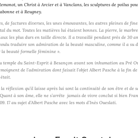
Remonot, un Christ à Arcier et à Vanclans, les sculptures de poilus pour
abonne et à Reugney.
s, de factures diverses, les unes émouvantes, les autres pleines de fine
otal du mot. Toutes les matières lui étaient bonnes. La pierre, le marbre,
iaux les plus durs en taille directe. Il a travaillé pendant près de 30 a
voulu traduire son admiration de la beauté masculine, comme il a su 
 la beauté formelle féminine ».
s au temple du Saint-Esprit à Besançon avant son inhumation au Pré O
ignent de l’admiration dont faisait l’objet Albert Pasche à la fin de
était.
 la réflexion qu’il laisse après lui sont la continuité de son être et de s
 Quant à son âme, elle ne s’arrête jamais de vivre conclut si bien Fra
09. 17 au sujet d’Albert Pasche avec les mots d’Inès Oueslati.