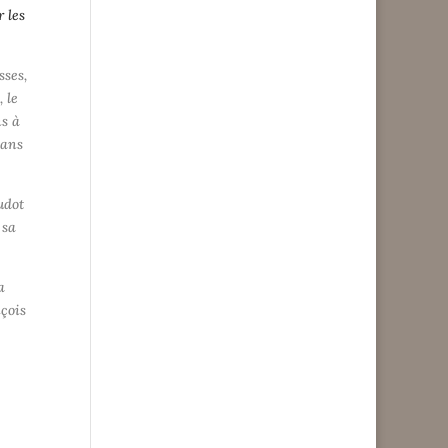
 les
sses,
 le
ns à
dans
udot
 sa
a
nçois