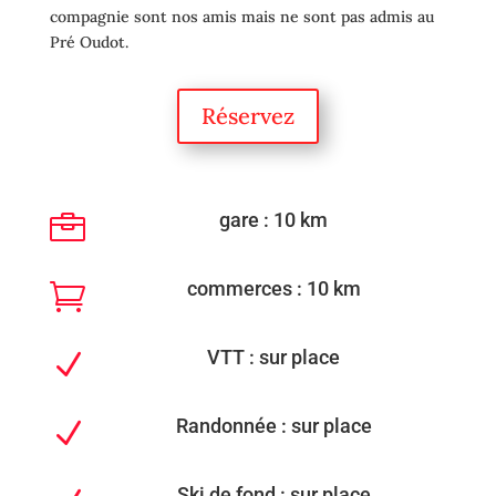
compagnie sont nos amis mais ne sont pas admis au
Pré Oudot.
Réservez
gare : 10 km

commerces : 10 km

VTT : sur place
N
Randonnée : sur place
N
Ski de fond : sur place